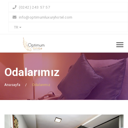
(0242) 243 57 57
info@optimumluxuryhotel.com
TR
Odalarımız
Anasayfa
Odalarımız